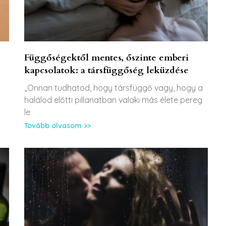
Függőségektől mentes, őszinte emberi
kapcsolatok: a társfüggőség leküzdése
„Onnan tudhatod, hogy társfüggő vagy, hogy a
halálod előtti pillanatban valaki más élete pereg
le
Tovább olvasom >>