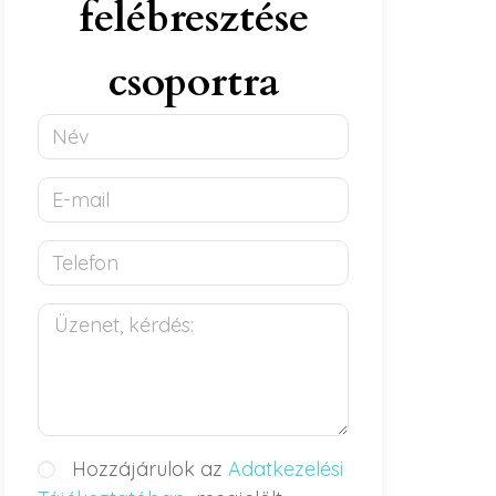
felébresztése
csoportra
Hozzájárulok az
Adatkezelési