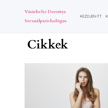
Vásárhelyi Dorottya
KEZDJEN ITT
K
Szexuálpszichológus
Cikkek