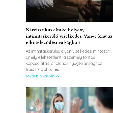
Nárcisztikus címke helyett,
intimitáskerülő viselkedés. Van-e kiút az
elköteleződési válságból?
Az intimitáskerülés olyan viselkedési mintázat,
amely ellehetetleníti a személy fontos
kapcsolatait, általános nyugtalansághoz,
frusztrációhoz, és
Tovább olvasom >>