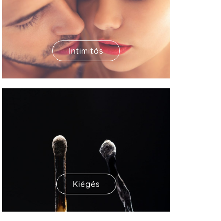
Intimitás
Kiégés