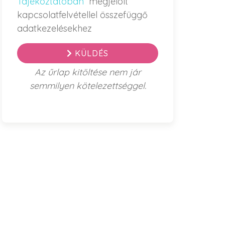
Tájékoztatóban
megjelölt
kapcsolatfelvétellel összefüggő
adatkezelésekhez
KÜLDÉS
Az űrlap kitöltése nem jár
semmilyen kötelezettséggel.