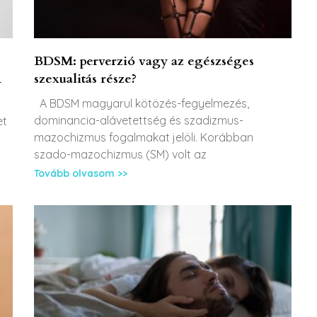
BDSM: perverzió vagy az egészséges
A
szexualitás része?
A BDSM magyarul kötözés-fegyelmezés,
dominancia-alávetettség és szadizmus-
et
mazochizmus fogalmakat jelöli. Korábban
szado-mazochizmus (SM) volt az
Tovább olvasom >>