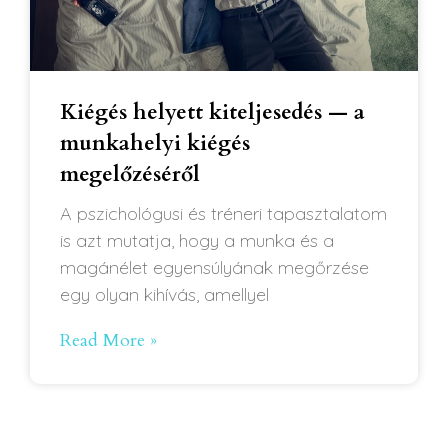
Kiégés helyett kiteljesedés — a
munkahelyi kiégés
megelőzéséről
A pszichológusi és tréneri tapasztalatom
is azt mutatja, hogy a munka és a
magánélet egyensúlyának megőrzése
egy olyan kihívás, amellyel
Read More »