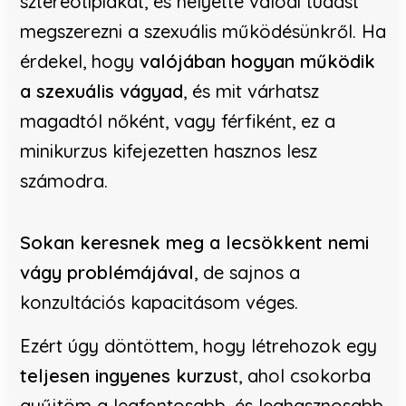
sztereotípiákat, és helyette valódi tudást
megszerezni a szexuális működésünkről. Ha
érdekel, hogy
valójában hogyan működik
a szexuális vágyad
, és mit várhatsz
magadtól nőként, vagy férfiként, ez a
minikurzus kifejezetten hasznos lesz
számodra.
Sokan keresnek meg a lecsökkent nemi
vágy problémájával
, de sajnos a
konzultációs kapacitásom véges.
Ezért úgy döntöttem, hogy létrehozok egy
teljesen ingyenes kurzus
t, ahol csokorba
gyűjtöm a legfontosabb, és leghasznosabb