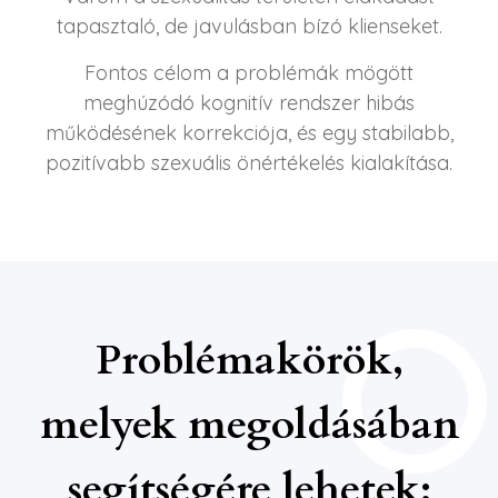
tapasztaló, de javulásban bízó klienseket.
Fontos célom a problémák mögött
meghúzódó kognitív rendszer hibás
működésének korrekciója, és egy stabilabb,
pozitívabb szexuális önértékelés kialakítása.
Problémakörök,
melyek megoldásában
segítségére lehetek: