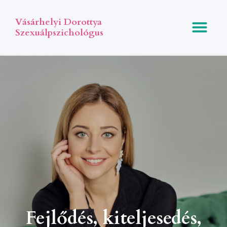
Vásárhelyi Dorottya
Szexuálpszichológus
Fejlődés, kiteljesedés,