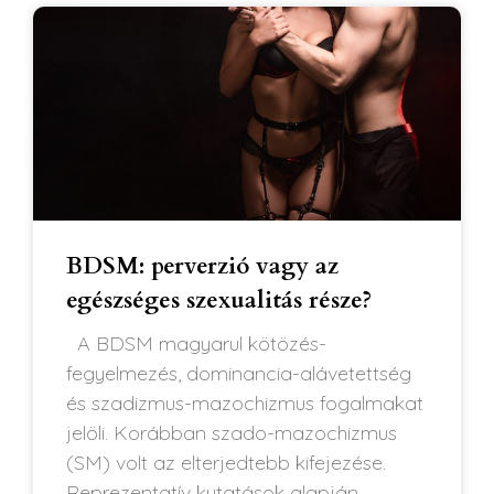
BDSM: perverzió vagy az
egészséges szexualitás része?
A BDSM magyarul kötözés-
fegyelmezés, dominancia-alávetettség
és szadizmus-mazochizmus fogalmakat
jelöli. Korábban szado-mazochizmus
(SM) volt az elterjedtebb kifejezése.
Reprezentatív kutatások alapján