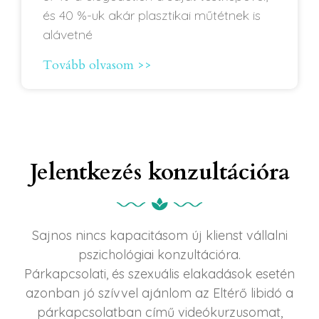
és 40 %-uk akár plasztikai műtétnek is
alávetné
Tovább olvasom >>
Jelentkezés konzultációra
Sajnos nincs kapacitásom új klienst vállalni
pszichológiai konzultációra.
Párkapcsolati, és szexuális elakadások esetén
azonban jó szívvel ajánlom az Eltérő libidó a
párkapcsolatban című videókurzusomat,